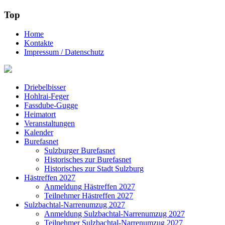
Top
Home
Kontakte
Impressum / Datenschutz
Driebelbisser
Hohlrai-Feger
Fassdube-Gugge
Heimatort
Veranstaltungen
Kalender
Burefasnet
Sulzburger Burefasnet
Historisches zur Burefasnet
Historisches zur Stadt Sulzburg
Hästreffen 2027
Anmeldung Hästreffen 2027
Teilnehmer Hästreffen 2027
Sulzbachtal-Narrenumzug 2027
Anmeldung Sulzbachtal-Narrenumzug 2027
Teilnehmer Sulzbachtal-Narrenumzug 2027