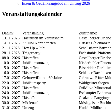
Essen & Getränkeangebot am Umzug 2026
Veranstaltungskalender
Datum:
Veranstaltung:
Zunftname:
13.11.2026
Hästaufen im Vereinsheim
Castellberger Driebe
14.11.2026
33 Jubi Narrentreffen
Grisser G´Schlänzte
21.11.2026
Hex Up – Jubi
Schallstätter Batze
28.11.2026
Trägerparty
Fachsimbla Pfaffenw
08.01.2026
Hästreffen
Castellberger Driebe
10.01.2027
Jubiläumsumzug
Niederbühler Feuerte
15.01.2027
Hästreffen
Bäseridder Harthei
16.01.2027
Hästreffen
Schlatter Bachhexen
17.01.2027
Gelruewiläum – 60 Jahre
Gelruewe Ritter Mü
22.01.2027
Jubiläumsparty
Waldgeister Stegen
23.01.2027
Hästreffen
OriMüvo Münstertal
24.01.2027
Jubiläumsumzug
Eselstupfer Badenwe
29.01.2027
Hästeffen
Gsalzene Bugginge
30.01.2027
Möslenacht
Möslegeister Buchh
31.01.2027
Umzug
Hudeli Müllheim