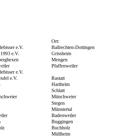
Ort:
lebisser e.V.
Ballrechten-Dottingen
 1993 e.V.
Grissheim
nberghexen
Mengen
eiler
Pfaffenweiler
lebisser e.V.
ufel e.V.
Rastatt
m
Hartheim
Schlatt
nchweier
Münchweier
Stegen
Münstertal
iler
Badenweiler
n
Buggingen
olz
Buchholz
Müllheim